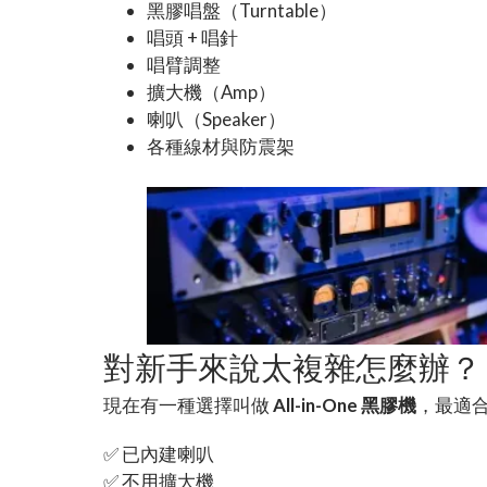
黑膠唱盤（Turntable）
唱頭 + 唱針
唱臂調整
擴大機（Amp）
喇叭（Speaker）
各種線材與防震架
對新手來說太複雜怎麼辦？
現在有一種選擇叫做
All-in-One 黑膠機
，最適
✅ 已內建喇叭
✅ 不用擴大機