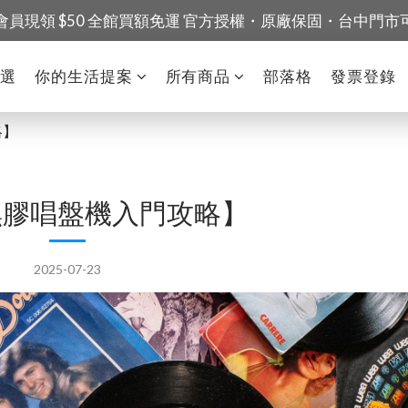
會員現領 $50 全館買額免運 官方授權・原廠保固・台中門市
精選
你的生活提案
所有商品
部落格
發票登錄
略】
5黑膠唱盤機入門攻略】
2025-07-23