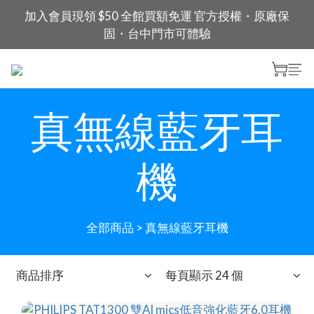
加入會員現領 $50 全館買額免運 官方授權・原廠保
固・台中門市可體驗
真無線藍牙耳
機
全部商品
>
真無線藍牙耳機
商品排序
每頁顯示 24 個