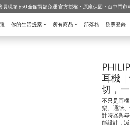
會員現領 $50 全館買額免運 官方授權・原廠保固・台中門市
精選
你的生活提案
所有商品
部落格
發票登錄
PHIL
耳機｜
切，一
不只是耳機
樂、通話、
計時器與尋
能設計，減