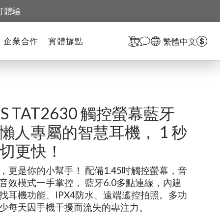
可體驗
企業合作
實體據點
繁體中文
IPS TAT2630 觸控螢幕藍牙
懶人專屬的智慧耳機， 1 秒
切更快！
，更是你的小幫手！ 配備1.45吋觸控螢幕，音
音效模式一手掌控， 藍牙6.0多點連線，內建
找耳機功能、IPX4防水、遠端遙控拍照。多功
少每天因手機干擾而流失的專注力。