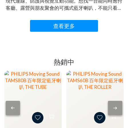
現代連線、防護與視覺互動功能。想找一台能同時應付
客廳、露營與朋友聚會的可攜式藍牙喇叭，不能只看瓦
數。聲道架構、防塵防水、續航、連線方式與攜帶重
量，才會真正影響每天的使用體驗。本文依品牌公開規
查看更多
格整理 Philips Moving Sound MS60（The Roller／
TAMS60B/00、TAMS60Y/00），並與 JBL Xtreme 4、
soundcore Boom 2、Marshall Middleton II 比較。先看
結論，再依需求選擇；本文不是音質實測，實際聽感仍
建議親自試聽。QUICK ANSWERMS60 的強項不是單一
熱銷中
數字，而是完整的功能組合 如果你同時在意單機二聲道
雙向架構、IP67、24 小時續航、Auracast TX/RX、USB
音訊、可更換電池、彩色顯示與燈效，MS60 是四款中
整合最集中的選擇。查看 PHILIPS MS60 The Roller 商品
資訊 商品頁同時包含 MS60 與 MS80；請選擇 THE
ROLLER 黑色／黃色。文章目錄Philips MS60 適合誰？四
款藍牙喇叭規格比較MS60 核心規格與設計MS60 與三款
對手怎麼選依使用情境快速選購常見問題 FAQPHILIPS
MS60 適合誰？先看結論MS60 適合希望一台喇叭同時跨