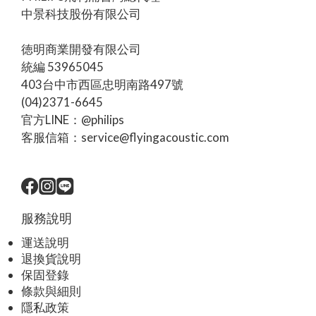
／120W 最大電池 70W RMS；插電 100W RMS2.1 聲
中景科技股份有限公司
道；60W 標準／最高 80W立體聲／360° True
Stereophonic；四組擴大器合計 80W頻率範圍50Hz–
徳明商業開發有限公司
20kHz44Hz–20kHz45Hz–20kHz50Hz–20kHz防護
統編 53965045
IP67IP67IPX7、可漂浮IP67最長續航24 小時24 小時；
403台中市西區忠明南路497號
Playtime Boost 最多再增加 6 小時24 小時（官方特定測
(04)2371-6645
試條件）30 小時以上廣播／串聯Auracast TX/RX、廣播
官方LINE：@philips
／接收／立體聲、TWSAuracast；兩台可組立體聲
客服信箱：service@flyingacoustic.com
TWS、PartyCast 2.0App 的 Listen to
Broadcast（beta）接收 Auracast；未標示 TX重量
2.3kg2.1kg台灣官方頁未公布1.8kg特色USB 音訊、IPS
彩色顯示、5 種燈效、行動電源、官方標示可更換電池
肩帶、行動電源、可更換電池RGB、App EQ、行動電源
服務說明
AUX、麥克風、行動電源、可更換電池PHILIPS MS60 核
運送說明
心規格：賣點不只 60W1. 單機二聲道、主動式雙向架構
退換貨說明
MS60 內建兩個 3.5 吋低音單體、兩個 1 吋高音單體與兩
保固登錄
個被動輻射器，左右聲道都具高、低音配置。官方標示
條款與細則
60W RMS、120W 最大輸出，頻率範圍 50Hz–20kHz。
隱私政策