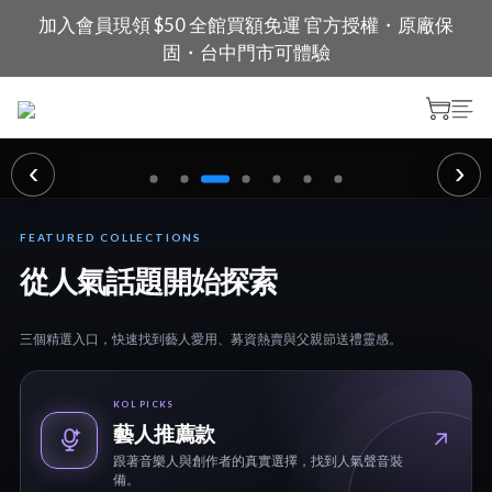
加入會員現領 $50 全館買額免運 官方授權・原廠保
固・台中門市可體驗
‹
›
目前顯示第 1 張，共 7 張
FEATURED COLLECTIONS
從人氣話題開始探索
三個精選入口，快速找到藝人愛用、募資熱賣與父親節送禮靈感。
KOL PICKS
藝人推薦款
↗
跟著音樂人與創作者的真實選擇，找到人氣聲音裝
備。