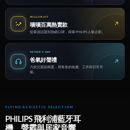
MILLION HIT
↗
嘖嘖百萬熱賣款
從募資話題到熱銷口碑，探索 PHILIPS 人氣企劃。
FATHER'S DAY
爸氣好聲禮
↗
六款父親節精選，替爸爸的收藏、工作與日常升
級。
FLYING ACOUSTIC SELECTION
PHILIPS 飛利浦藍牙耳
機、聲霸與居家音響