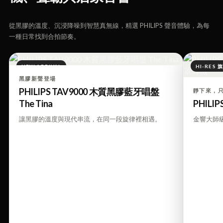
從黑膠的溫度、沉浸降噪到智慧真無線，精選 PHILIPS 聲音體驗，為每
一種日常找到合拍節奏。
NEW ARRIVAL
HI-RES 
黑膠新聲登場
PHILIPS TAV9000 木質黑膠藍牙唱盤
靜下來，
The Tina
PHILI
讓黑膠的溫度與現代串流，在同一段旋律裡相遇。
金響大師