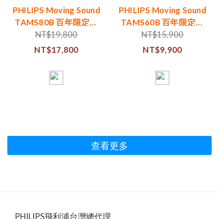
越居家、戶外與聚會場景的人。它把聲道、防護、續
PHILIPS Moving Sound
PHILIPS Moving Sound
航、廣播連線、USB 音訊與視覺介面放在同一台產品
TAMS80B 百年限定藍
TAMS60B 百年限定藍
上，使用情境比只強調低頻或音量的機種更廣。想要功
牙喇叭 THE TUBE
牙喇叭 THE ROLLER
NT$19,800
NT$15,900
能整合真立體聲、IP67、Auracast TX/RX、USB 音訊與
NT$17,800
NT$9,900
顯示介面。居家戶外都要用24 小時續航、手提設計、行
動電源與防塵防水。喜歡復古與互動IPS 彩色顯示、燈
效與 Moving Sound 復古輪廓。黑色 The Roller MS60：
雙側單體、彩色顯示與 LED 燈環集中在復古手提輪廓
中。比較前先懂三個口徑功率：各品牌可能分別標示
RMS、最大輸出、插電模式或擴大器配置，不能只用數
字直接排高低。續航：標示時間通常來自特定音量、燈
效與音效設定，實際使用會因音量與功能而改變。防
查看更多
護：IP67 同時標示防塵與防水；IPX7 的 X 代表品牌未
公布防塵等級。防水也不等於適合長時間浸泡。四款藍
牙喇叭規格比較以下依品牌公開規格整理；不同品牌的
功率與續航測試條件並不完全相同。比較項目Philips
MS60JBL Xtreme 4soundcore Boom 2Marshall
Middleton II聲學／輸出二聲道主動式雙向；60W RMS
PHILIPS飛利浦台灣總代理