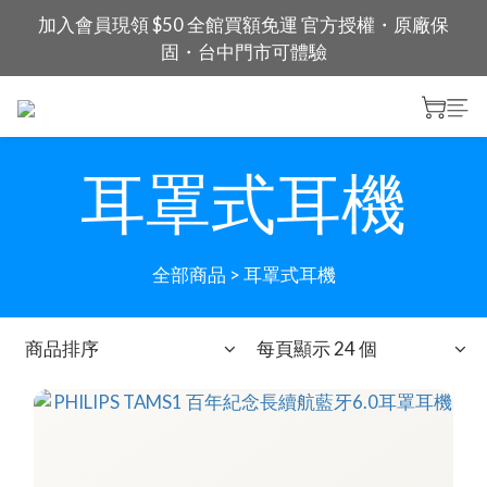
加入會員現領 $50 全館買額免運 官方授權・原廠保
固・台中門市可體驗
耳罩式耳機
全部商品
>
耳罩式耳機
商品排序
每頁顯示 24 個