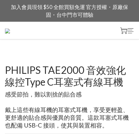
加入會員現領 $50 全館買額免運 官方授權・原廠保
固・台中門市可體驗
PHILIPS TAE2000 音效強化
線控Type C耳塞式有線耳機
感受節拍，難以割捨的貼合感
戴上這些有線耳機的耳塞式耳機，享受更輕盈、
更舒適的貼合感與優異的音質。這款耳塞式耳機
也配備 USB-C 接頭，使其與裝置相容。