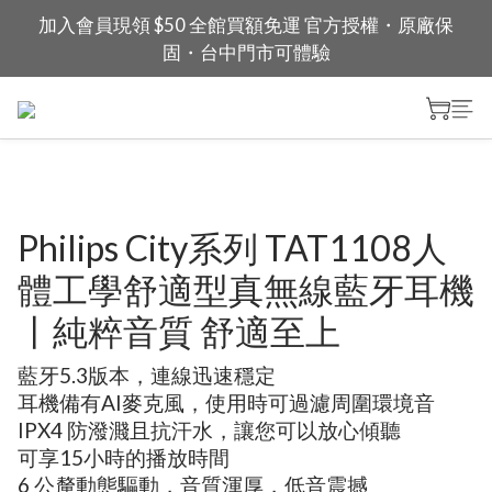
加入會員現領 $50 全館買額免運 官方授權・原廠保
固・台中門市可體驗
Philips City系列 TAT1108人
體工學舒適型真無線藍牙耳機
丨純粹音質 舒適至上
藍牙5.3版本，連線迅速穩定
耳機備有AI麥克風，使用時可過濾周圍環境音
IPX4 防潑濺且抗汗水，讓您可以放心傾聽
可享15小時的播放時間
6 公釐動態驅動，音質渾厚，低音震撼