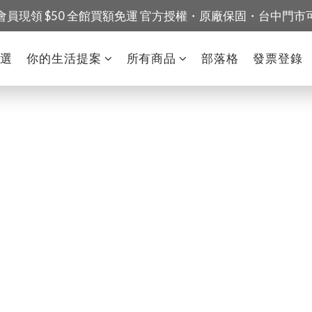
會員現領 $50 全館買額免運 官方授權・原廠保固・台中門市
精選
你的生活提案
所有商品
部落格
發票登錄