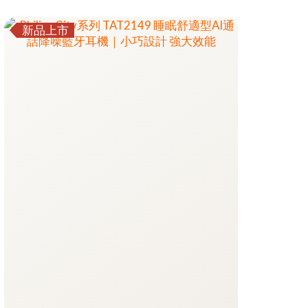
結合開放式氣傳導技術、高效續航、極致
輕盈與防水設計，讓音樂與安全並行。
新品上市
Hi-Fi 音質 | 藍牙 5.4 | AAC 解碼 | ENC 麥克
風
開放式耳掛設計：符合人體工學設計
高品質 Hi-Fi 音效：18mm大單元動態驅動
高靈敏度 ENC 麥克風：清晰的通話品質
長達 28 小時續航：長時間使用無憂
簡單的操控方式：可自訂設定
最新藍牙 5.4 版本：快速且穩定的連接
支援多點連接：可連接多種設備
輕量設計：舒適的佩戴感
IP55 防水防塵：日常生活防水與防塵