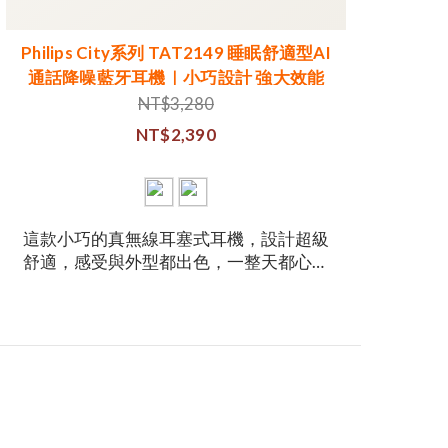
Philips City系列 TAT2149 睡眠舒適型AI
通話降噪藍牙耳機｜小巧設計 強大效能
NT$3,280
NT$2,390
這款小巧的真無線耳塞式耳機，設計超級
舒適，感受與外型都出色，一整天都心情
好！
效能超越小巧體積，音效優異，就算音量
不大也享有超重低音。帶出門也非常方
便，收納盒甚至能搭配鑰匙圈。