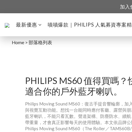
加入
最新優惠
嘖嘖爆款｜PHILIPS 人氣募資專案
Home
>
部落格列表
PHILIPS MS60 值得買嗎
適合你的戶外藍牙喇叭。
Philips Moving Sound MS60：復古手提音響輪
與視覺互動功能。想找一台能同時應付客廳、露營與朋
藍牙喇叭，不能只看瓦數。聲道架構、防塵防水、續航
帶重量，才會真正影響每天的使用體驗。本文依品牌公
Philips Moving Sound MS60（The Roller／TAMS60B