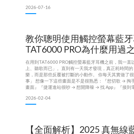
TAMS60Y/00），並與 JBL Xtreme 4、soundcore Boom
2026-07-16
Middleton II
教你聰明使用觸控螢幕藍牙
TAT6000 PRO為什麼用
不去了？
在用到TAT6000 PRO觸控螢幕藍牙耳機之前，我一
上、聽歌而已」。直到有一天我才發現，真正耗時間的
樂，而是那些反覆被打斷的小動作。 你每天其實做了
事」 想像一下這些畫面是不是很熟悉：『想切歌 → 掏手機
畫面』『捷運進站很吵 → 想開降噪 → 找 App』『接到
安靜角落』『出門前 → 猜電量夠不夠一整天』這些事
2026-02-04
們每天出現、每天累積。久了你會發現：不是耳機不好
碎！！！！ TAT6000 P
【全面解析】2025 真無線