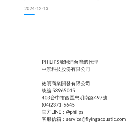
論是運動、通勤，還是日常使用，都能帶來更舒適的體
2024-12-13
技術的提升，真無線耳機在音質、連接穩定性和續航力
的改善。 二、選購真無線藍牙耳機的考量因素音質表
PHILIPS飛利浦台灣總代理
中景科技股份有限公司
徳明商業開發有限公司
統編 53965045
403台中市西區忠明南路497號
(04)2371-6645
官方LINE：@philips
客服信箱：service@flyingacoustic.com