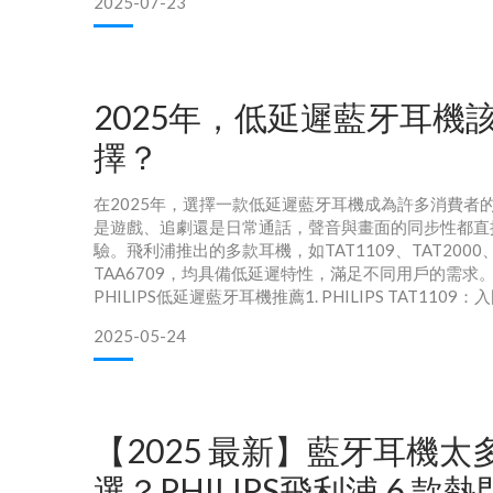
2025-07-23
要聽得出高頻延展和動態細節。黑膠的魅力其實很簡單
下來』，真正『陪音樂走完一首歌』。」你需要離開手
2025年，低延遲藍牙耳機
擇？
在2025年，選擇一款低延遲藍牙耳機成為許多消費者
是遊戲、追劇還是日常通話，聲音與畫面的同步性都直
驗。飛利浦推出的多款耳機，如TAT1109、TAT2000、
TAA6709，均具備低延遲特性，滿足不同用戶的需求。
PHILIPS低延遲藍牙耳機推薦1. PHILIPS TAT110
惠延遲表現：支援遊戲模式，提供低延遲體驗，適合日
2025-05-24
感：輕巧入耳設計，搭配多種尺寸耳塞，長時間佩戴舒
強力低音表現，適合流行音
【2025 最新】藍牙耳機太
選？PHILIPS飛利浦 6 款