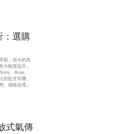
2000)佩戴方式耳
長時間運動，舒
析：選購
革新，現今的真
有大幅度提升，
ny、Bose、
比的藍牙耳機，
秀、價格合理、
時應該注意的關
耳機雖然音質穩定，
藍
9開放式氣傳