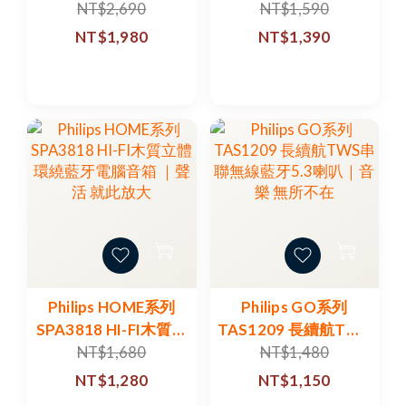
強力低音無線藍牙5.3
牙IPX7防水喇叭｜音
NT$2,690
NT$1,590
喇叭｜聲聲不息 串連
樂 無所遁形
NT$1,980
NT$1,390
生活
Philips HOME系列
Philips GO系列
SPA3818 HI-FI木質立
TAS1209 長續航TWS
體環繞藍牙電腦音箱
串聯無線藍牙5.3喇叭
NT$1,680
NT$1,480
｜聲活 就此放大
｜音樂 無所不在
NT$1,280
NT$1,150