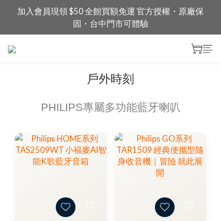
加入會員現領 $50 全館買額免運 官方授權・原廠保
固・台中門市可體驗
戶外時刻
PHILIPS專屬多功能藍牙喇叭