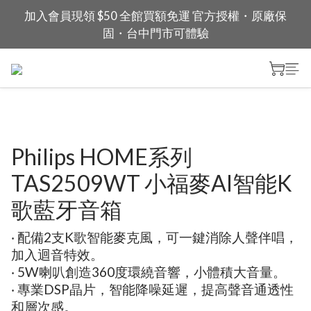
加入會員現領 $50 全館買額免運 官方授權・原廠保
固・台中門市可體驗
Philips HOME系列
TAS2509WT 小福麥AI智能K
歌藍牙音箱
‧ 配備2支K歌智能麥克風，可一鍵消除人聲伴唱，
加入迴音特效。
‧ 5W喇叭創造360度環繞音響，小體積大音量。
‧ 專業DSP晶片，智能降噪延遲，提高聲音通透性
和層次感。