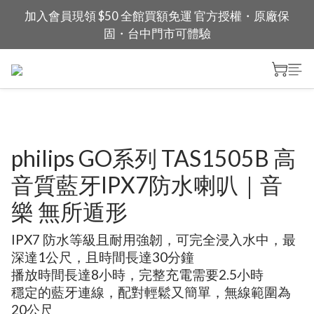
加入會員現領 $50 全館買額免運 官方授權・原廠保
固・台中門市可體驗
philips GO系列 TAS1505B 高
音質藍牙IPX7防水喇叭｜音
樂 無所遁形
IPX7 防水等級且耐用強韌，可完全浸入水中，最
深達1公尺，且時間長達30分鐘
播放時間長達8小時，完整充電需要2.5小時
穩定的藍牙連線，配對輕鬆又簡單，無線範圍為
20公尺