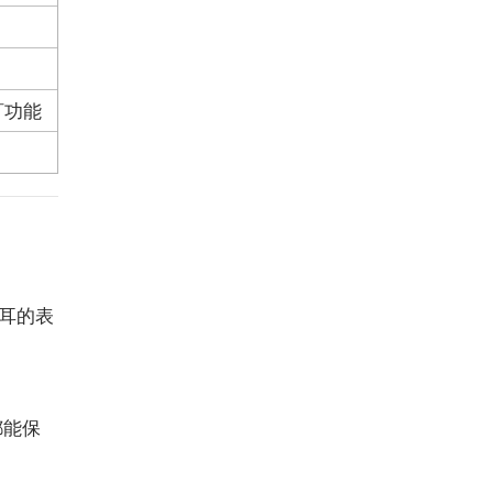
訂功能
耳的表
都能保