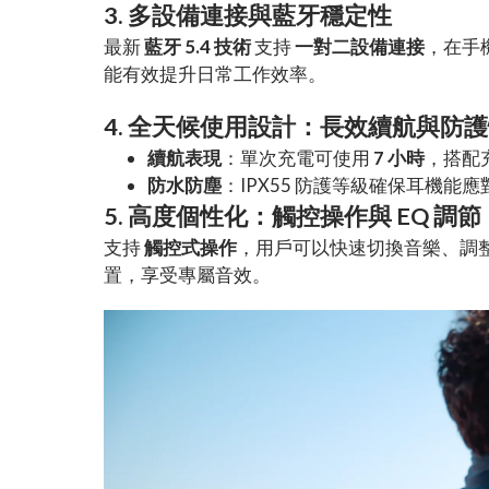
3. 多設備連接與藍牙穩定性
最新
藍牙 5.4 技術
支持
一對二設備連接
，在手
能有效提升日常工作效率。
4. 全天候使用設計：長效續航與防
續航表現
：單次充電可使用
7 小時
，搭配
防水防塵
：IPX55 防護等級確保耳機
5. 高度個性化：觸控操作與 EQ 調節
支持
觸控式操作
，用戶可以快速切換音樂、調整
置，享受專屬音效。