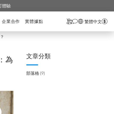
可體驗
企業合作
實體據點
繁體中文
選？
文章分類
機：為
部落格
(9)