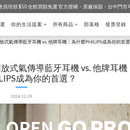
會員現領 $50 全館買額免運 官方授權・原廠保固・台中門市
精選
你的生活提案
所有商品
部落格
發票登錄
09開放式氣傳導藍牙耳機 vs. 他牌耳機：為什麼PHILIPS成為你的首
09開放式氣傳導藍牙耳機 vs. 他牌耳
ILIPS成為你的首選？
2024-12-29