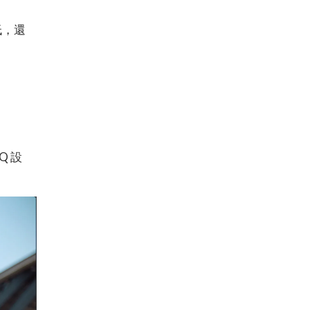
低，還
Q 設