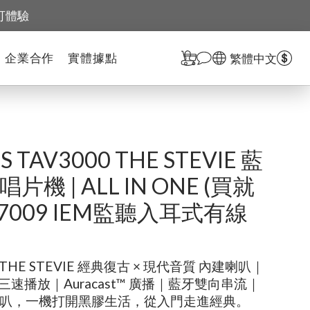
可體驗
企業合作
實體據點
繁體中文
PS TAV3000 THE STEVIE 藍
片機 | ALL IN ONE (買就
7009 IEM監聽入耳式有線
HE STEVIE 經典復古 × 現代音質 內建喇叭｜
三速播放｜Auracast™ 廣播｜藍牙雙向串流｜
喇叭，一機打開黑膠生活，從入門走進經典。