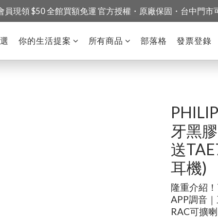
會員現領 $50 全館買額免運 官方授權・原廠保固・台中門市
精選
你的生活提案
所有商品
部落格
發票登錄
PHILI
牙黑膠唱
送TAE
耳機)
隆重介紹！T
APP調音｜
RAC可擴