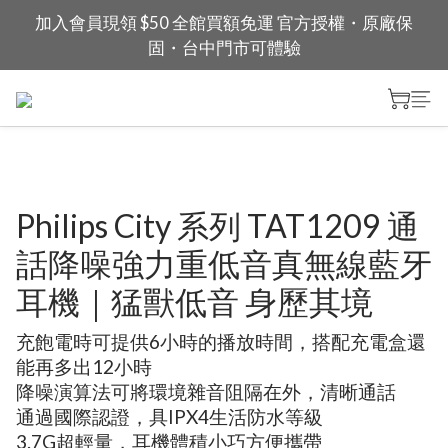
加入會員現領 $50 全館買額免運 官方授權・原廠保
固・台中門市可體驗
Philips City 系列 TAT1209 通
話降噪強力重低音真無線藍牙
耳機｜猛獸低音 身歷其境
充飽電時可提供6小時的播放時間，搭配充電盒還
能再多出12小時
降噪演算法可將環境雜音阻隔在外，清晰通話
通過國際認證，具IPX4生活防水等級
3.7G超輕量，耳機體積小巧方便攜帶