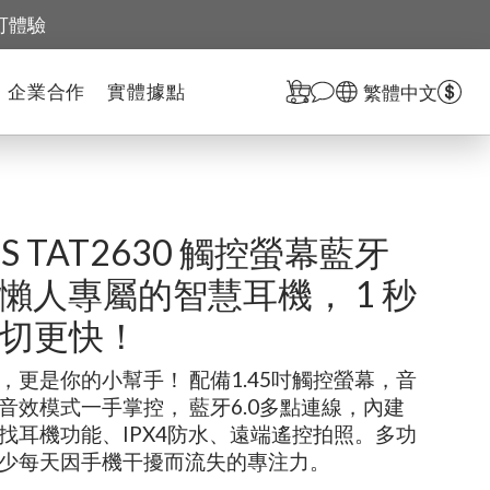
可體驗
企業合作
實體據點
繁體中文
IPS TAT2630 觸控螢幕藍牙
懶人專屬的智慧耳機， 1 秒
切更快！
，更是你的小幫手！ 配備1.45吋觸控螢幕，音
音效模式一手掌控， 藍牙6.0多點連線，內建
找耳機功能、IPX4防水、遠端遙控拍照。多功
少每天因手機干擾而流失的專注力。