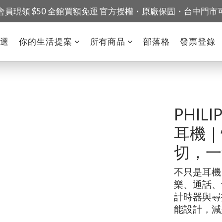
會員現領 $50 全館買額免運 官方授權・原廠保固・台中門市
精選
你的生活提案
所有商品
部落格
發票登錄
PHIL
耳機｜
切，一
不只是耳機
樂、通話、
計時器與尋
能設計，減