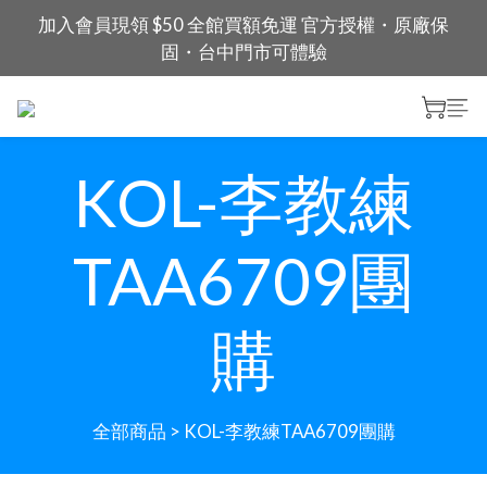
加入會員現領 $50 全館買額免運 官方授權・原廠保
固・台中門市可體驗
KOL-李教練
TAA6709團
購
全部商品
>
KOL-李教練TAA6709團購