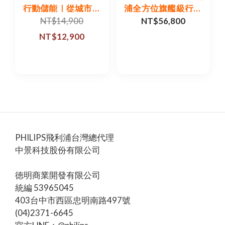
行動儲能｜從城市到
浦全方位旗艦級行動
荒野，你的隨行萬能
儲能｜從城市到荒
NT$14,900
NT$56,800
充電站
野，你的隨行萬能充
NT$12,900
電站
PHILIPS飛利浦台灣總代理
中景科技股份有限公司
徳明商業開發有限公司
統編 53965045
403台中市西區忠明南路497號
(04)2371-6645