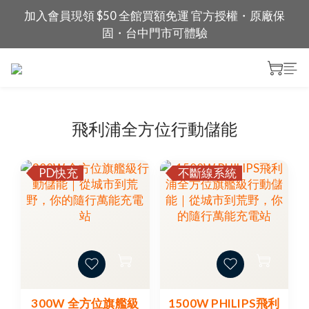
加入會員現領 $50 全館買額免運 官方授權・原廠保
固・台中門市可體驗
飛利浦全方位行動儲能
PD快充
不斷線系統
300W 全方位旗艦級
1500W PHILIPS飛利