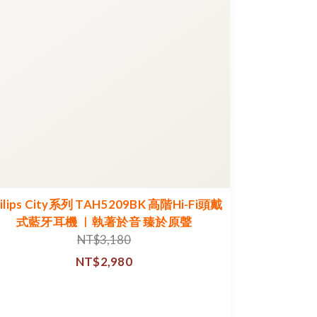
ilips City系列 TAH5209BK 高階Hi-Fi頭戴
式藍牙耳機 ｜執著於音 臻於原聲
NT$3,180
NT$2,980