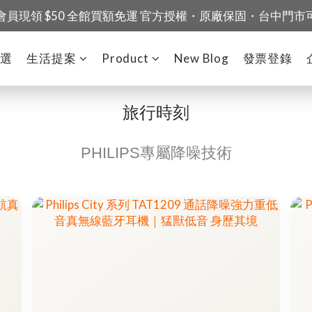
會員現領 $50 全館買額免運 官方授權・原廠保固・台中門市
精選
生活提案
Product
New Blog
發票登錄
旅行時刻
PHILIPS專屬降噪技術