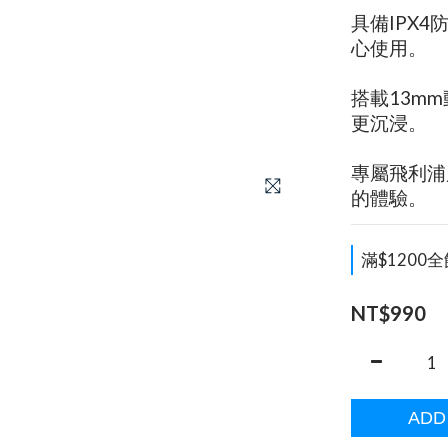
具備IPX
心使用。
搭載13m
更沉浸。
專屬飛利浦
的體驗。
滿$1200全
NT$990
ADD