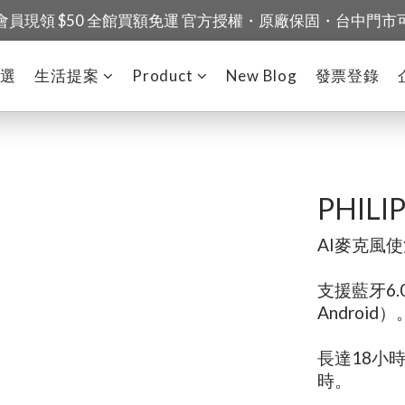
會員現領 $50 全館買額免運 官方授權・原廠保固・台中門市
精選
生活提案
Product
New Blog
發票登錄
PHILI
AI麥克風
支援藍牙6
Android）
長達18小時
時。