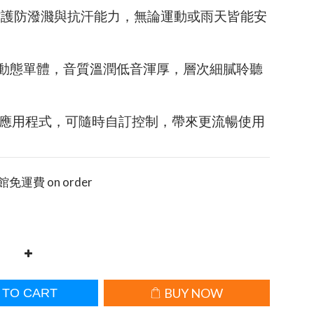
4防護防潑濺與抗汗能力，無論運動或雨天皆能安
m動態單體，音質溫潤低音渾厚，層次細膩聆聽
應用程式，可隨時自訂控制，帶來更流暢使用
館免運費 on order
BUY NOW
 TO CART