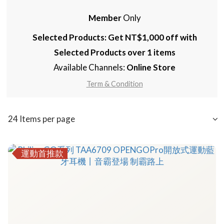
Member
Only
Selected Products: Get NT$1,000 off with
Selected Products over 1 items
Available Channels:
Online Store
Term & Condition
24 Items per page
運動首推款