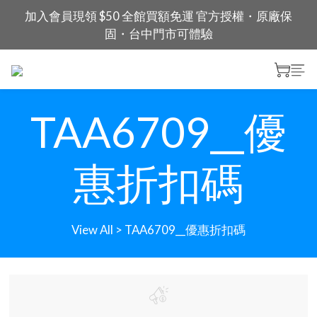
加入會員現領 $50 全館買額免運 官方授權・原廠保
固・台中門市可體驗
TAA6709__優
惠折扣碼
View All
>
TAA6709__優惠折扣碼