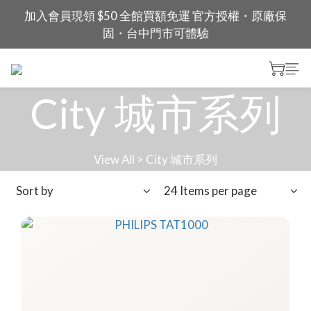
加入會員現領 $50 全館買額免運 官方授權・原廠保
固・台中門市可體驗
City 城市系列
View All
>
City 城市系列
Sort by
24 Items per page